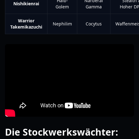
Halb-
Narberal
Stealth 
Nishikienrai
Golem
Gamma
Hoher D
Warrior
Nephilim
Cocytus
Waffenmei
Takemikazuchi
Die Stockwerkswächter: