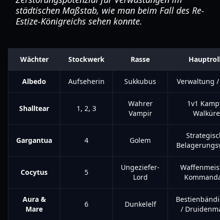
städtischen Maßstab, wie man beim Fall des Re-
Estize-Königreichs sehen konnte.
Wächter
Stockwerk
Rasse
Hauptrol
Albedo
Aufseherin
Sukkubus
Verwaltung /
Wahrer
1v1 Kampf
Shalltear
1, 2, 3
Vampir
Walküre
Strategis
Gargantua
4
Golem
Belagerungs
Ungeziefer-
Waffenmeist
Cocytus
5
Lord
Kommanda
Aura &
Bestienbänd
6
Dunkelelf
Mare
/ Druidenm