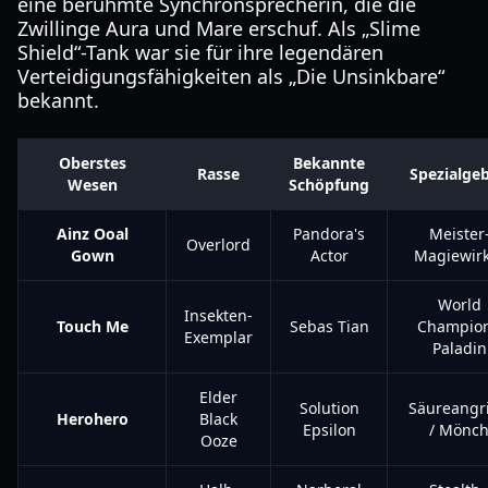
eine berühmte Synchronsprecherin, die die
Zwillinge Aura und Mare erschuf. Als „Slime
Shield“-Tank war sie für ihre legendären
Verteidigungsfähigkeiten als „Die Unsinkbare“
bekannt.
Oberstes
Bekannte
Rasse
Spezialgeb
Wesen
Schöpfung
Ainz Ooal
Pandora's
Meister
Overlord
Gown
Actor
Magiewir
World
Insekten-
Touch Me
Sebas Tian
Champion
Exemplar
Paladin
Elder
Solution
Säureangri
Herohero
Black
Epsilon
/ Mönc
Ooze