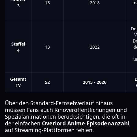
13
2018
ma
3
De
V
D
Staffel
13
2022
d
4
u
Gesamt
D
52
2015 - 2026
TV
Über den Standard-Fernsehverlauf hinaus
müssen Fans auch Kinoveröffentlichungen und
Spezialanimationen berücksichtigen, die oft in
der einfachen
Overlord Anime Episodenanzahl
auf Streaming-Plattformen fehlen.