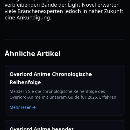
verbleibenden Bände der Light Novel erwarten
viele Branchenexperten jedoch in naher Zukunft
eine Ankündigung.
Ähnliche Artikel
Overlord Anime Chronologische
Reihenfolge
Meistern Sie die chronologische Reihenfolge des
Overlord-Anime mit unserem Guide für 2026. Erfahren
Sie, wo der Sacred Kingdom Film hineinpasst und wie
Mehr lesen
Sie die Reise von Ainz Ooal Gown verfolgen können.
Overlord Anime beendet