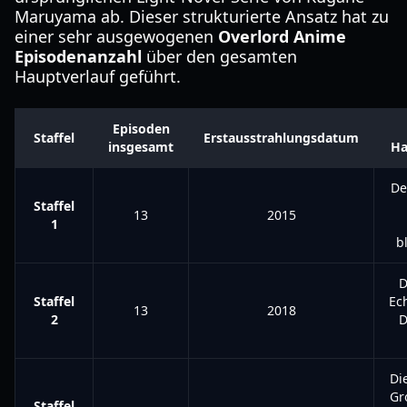
Maruyama ab. Dieser strukturierte Ansatz hat zu
einer sehr ausgewogenen
Overlord Anime
Episodenanzahl
über den gesamten
Hauptverlauf geführt.
Episoden
Staffel
Erstausstrahlungsdatum
insgesamt
Ha
De
Staffel
13
2015
1
b
D
Staffel
Ec
13
2018
2
D
Di
Gr
Staffel