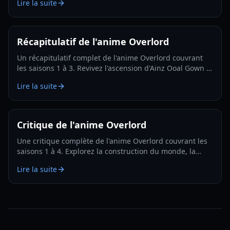
Lire la suite
adolescent en 2026.
Récapitulatif de l'anime Overlord
Un récapitulatif complet de l'anime Overlord couvrant
les saisons 1 à 3. Revivez l'ascension d'Ainz Ooal Gown et
du Grand Tombeau de Nazarick dans ce guide ultime.
Lire la suite
Critique de l'anime Overlord
Une critique complète de l'anime Overlord couvrant les
saisons 1 à 4. Explorez la construction du monde, la
profondeur des personnages et la qualité de production
Lire la suite
de cet isekai de dark fantasy emblématique.