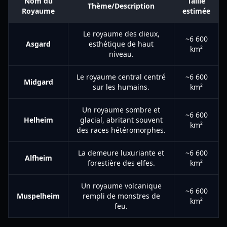
Nom du
Taille
Thème/Description
Royaume
estimée
Le royaume des dieux,
~6 600
Asgard
esthétique de haut
km²
niveau.
Le royaume central centré
~6 600
Midgard
sur les humains.
km²
Un royaume sombre et
~6 600
Helheim
glacial, abritant souvent
km²
des races hétéromorphes.
La demeure luxuriante et
~6 600
Alfheim
forestière des elfes.
km²
Un royaume volcanique
~6 600
Muspelheim
rempli de monstres de
km²
feu.