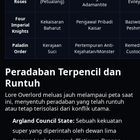
Roses
(Petualang)
Evile
Adamantite
Four
Kekaisaran
Pengawal Pribadi
Baziw
Imperial
Baharut
Kaisar
Peshm
Knights
Paladin
Kerajaan
Pertempuran Anti-
Remed
Order
Suci
Kejahatan/Monster
Custod
Peradaban Terpencil dan
Runtuh
Lore Overlord meluas jauh melampaui peta saat
ini, menyentuh peradaban yang telah runtuh
atau tetap terisolasi dari konflik utama.
Argland Council State:
Sebuah kekuatan
super yang diperintah oleh dewan lima