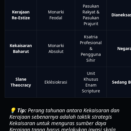
Pasukan
Kerajaan
Monarki
Rakyat &
Dianeksa
Re-Estize
Feodal
Pasukan
Prajurit
Ksatria
Profesional
Kekaisaran
Monarki
&
Negara
Baharut
Absolut
Pengguna
Sihir
Unit
Slane
Khusus
Eklésiokrasi
Sedang B
Theocracy
Enam
Scripture
💡 Tip:
Perang tahunan antara Kekaisaran dan
Kerajaan sebenarnya adalah taktik strategis
Kekaisaran untuk menguras sumber daya
Kerajaan tanpa harus melakukan invasi skala