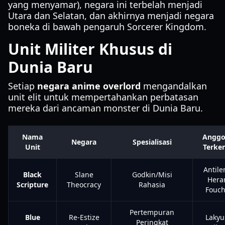
yang menyamar), negara ini terbelah menjadi
Utara dan Selatan, dan akhirnya menjadi negara
boneka di bawah pengaruh Sorcerer Kingdom.
Unit Militer Khusus di
Dunia Baru
Setiap
negara anime overlord
mengandalkan
unit elit untuk mempertahankan perbatasan
mereka dari ancaman monster di Dunia Baru.
Nama
Anggo
Negara
Spesialisasi
Unit
Terken
Antile
Black
Slane
Godkin/Misi
Hera
Scripture
Theocracy
Rahasia
Fouc
Pertempuran
Blue
Re-Estize
Lakyu
Peringkat