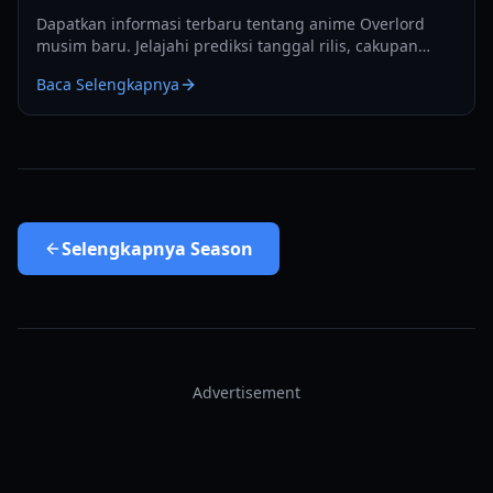
Dapatkan informasi terbaru tentang anime Overlord
musim baru. Jelajahi prediksi tanggal rilis, cakupan
materi sumber novel ringan, dan bocoran produksi
Baca Selengkapnya
untuk Musim 5.
Selengkapnya
Season
Advertisement