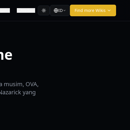
ID
Find more Wikis
ngan
Media
me
ua musim, OVA,
Nazarick yang