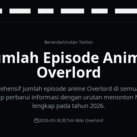
Season
Film
Karakter
Lore
Perbandi
Beranda
/
Urutan Tonton
umlah Episode Ani
Overlord
ehensif jumlah episode anime Overlord di sem
tap perbarui informasi dengan urutan menonton 
lengkap pada tahun 2026.
2026-03-30
Tim Wiki Overlord