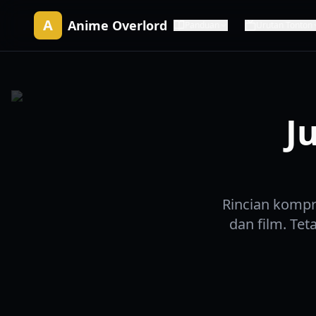
A
Anime Overlord
Panduan
Urutan Tonton
J
Rincian kompr
dan film. Te