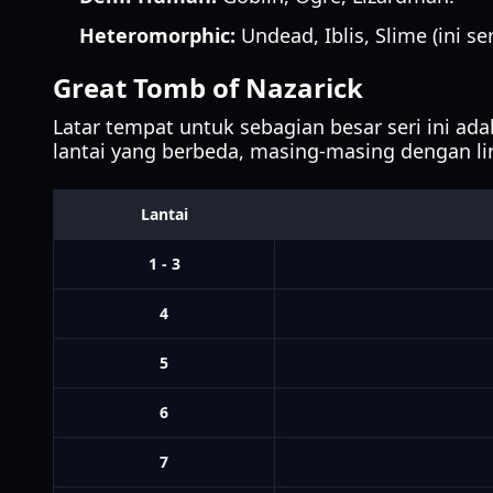
Heteromorphic:
Undead, Iblis, Slime (ini se
Great Tomb of Nazarick
Latar tempat untuk sebagian besar seri ini ada
lantai yang berbeda, masing-masing dengan li
Lantai
1 - 3
4
5
6
7