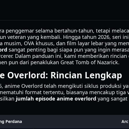
para penggemar selama bertahun-tahun, tetapi melac
 veteran yang kembali. Hingga tahun 2026, seri ini
musim, OVA khusus, dan film layar lebar yang mem
ord
sangat penting bagi siapa pun yang ingin merasa
cerer. Dalam panduan ini, kami memberikan rincian def
n pun dari penaklukan Great Tomb of Nazarick.
e Overlord: Rincian Lengkap
 anime Overlord telah mengikuti siklus produksi y
ematuhi format tertentu, biasanya mencakup tiga vo
silkan
jumlah episode anime overlord
yang sangat
ng Perdana
Arc