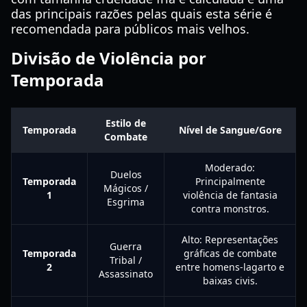
das principais razões pelas quais esta série é
recomendada para públicos mais velhos.
Divisão de Violência por
Temporada
Estilo de
Temporada
Nível de Sangue/Gore
Combate
Moderado:
Duelos
Temporada
Principalmente
Mágicos /
1
violência de fantasia
Esgrima
contra monstros.
Alto: Representações
Guerra
Temporada
gráficas de combate
Tribal /
2
entre homens-lagarto e
Assassinato
baixas civis.