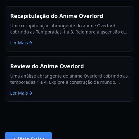
Recapitulação do Anime Overlord
Uma recapitulação abrangente do anime Overlord
cobrindo as Temporadas 1 a 3. Relembre a ascensão de
Ainz Ooal Gown e da Grande Tumba de Nazarick neste
Ler Mais
guia definitivo.
Review do Anime Overlord
Uma análise abrangente do anime Overlord cobrindo as
temporadas 1 a 4. Explore a construção de mundo,
profundidade dos personagens e qualidade de
Ler Mais
produção deste icônico isekai de fantasia sombria.