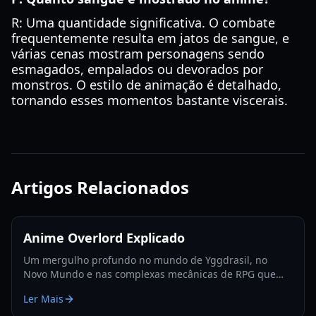
R: Uma quantidade significativa. O combate
frequentemente resulta em jatos de sangue, e
várias cenas mostram personagens sendo
esmagados, empalados ou devorados por
monstros. O estilo de animação é detalhado,
tornando esses momentos bastante viscerais.
Artigos Relacionados
Anime Overlord Explicado
Um mergulho profundo no mundo de Yggdrasil, no
Novo Mundo e nas complexas mecânicas de RPG que
definem o anime Overlord. Atualizado para os fãs em
Ler Mais
2026.