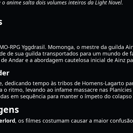
 o anime salta dois volumes inteiros da Light Novel.
s
O-RPG Yggdrasil. Momonga, o mestre da guilda Ain
ede de sua guilda transportados para um mundo de fa
 de Andar e a abordagem cautelosa inicial de Ainz p
der
e, dedicando tempo às tribos de Homens-Lagarto par
 o ritmo, levando ao infame massacre nas Planícies d
tidas em sequência para manter o ímpeto do colapso 
gens
erlord
, os filmes costumam causar a maior confusão.