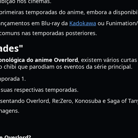
xibição nos cinemas.
primeiras temporadas do anime, embora a disponibili
lançamentos em Blu-ray da
Kadokawa
ou Funimation/
o comuns nas temporadas posteriores.
iades"
onológica do anime Overlord
, existem vários curta
o chibi que parodiam os eventos da série principal.
mporada 1.
 suas respectivas temporadas.
entando Overlord, Re:Zero, Konosuba e Saga of Tanya
nagens.
de Overlord?