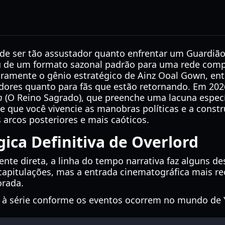
 ser tão assustador quanto enfrentar um Guardião
u de um formato sazonal padrão para uma rede compl
eiramente o gênio estratégico de Ainz Ooal Gown, en
dores quanto para fãs que estão retornando. Em 2026
m
(O Reino Sagrado), que preenche uma lacuna especí
e que você vivencie as manobras políticas e a cons
 arcos posteriores e mais caóticos.
ica Definitiva de Overlord
te direta, a linha do tempo narrativa faz alguns de
apitulações, mas a entrada cinematográfica mais rec
orada.
tir à série conforme os eventos ocorrem no mundo de