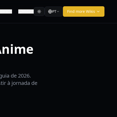
PT
Find more Wikis
parar
Mídia
Anime
uia de 2026.
tir à jornada de