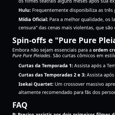
os filmes teatrais alguns meses após sua e
Hulu:
Frequentemente disponibiliza as três 
Mídia Oficial:
Para a melhor qualidade, os 
censura" das cenas mais violentas, que sã
Spin-offs e "Pure Pure Ple
Embora não sejam essenciais para a
ordem cr
Pure Pure Pleiades
. São curtas cômicos em estil
Curtas da Temporada 1:
Assista após a Te
Curtas das Temporadas 2 e 3:
Assista após
Isekai Quartet:
Um crossover massivo apres
altamente recomendado para fãs dos perso
FAQ
P: Preciso assistir aos dois primeiros filmes 