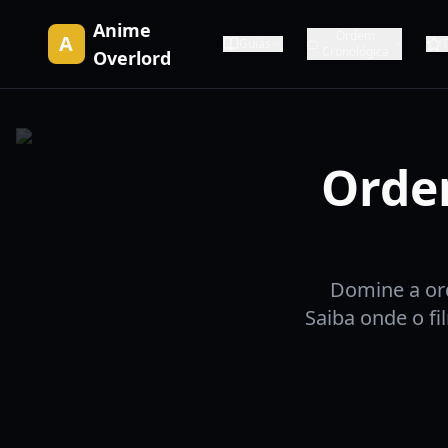
Anime
Ordem
A
Guias
Cronológica
Overlord
Orde
Domine a or
Saiba onde o fi