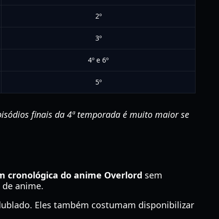
2º
3º
4º e 6º
5º
pisódios finais da 4ª temporada é muito maior se
m cronológica do anime Overlord
sem
 de anime.
 dublado. Eles também costumam disponibilizar