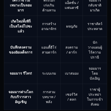
ใครว่าข้าไม่
พระเอก
จอมมาร
แอ็คชั่น /
เหมาะเป็นจอม
เก่งเกิน
กลับชาติ
แฟนตาซี
มาร
ต้านทาน
มาเกิด
เกิดใหม่ทั้งทีก็
การสร้าง
ราชาสัตว์
เป็นสไลม์ไปซะ
ผจญภัย
อาณาจักร
ประหลาด
แล้ว
นัก
บันทึกสงคราม
แอนตี้ฮีโร่
สงคราม
วางแผนผู้
ของยัยเผด็จการ
สายดาร์ก
/ ดาร์ก
ไร้ความ
ปรานี
จอมมาร
จอมมาร รีไทร!
ระบบเกม
เบาสมอง
โดย
บังเอิญ
ราชาผู้
จอมมารต่างโลก
การสวม
เซอร์วิส
ประหม่า
กับบริวารสาว
บทบาท /
/ ตลก
ในการเข้า
อัญเชิญ
พลัง
สังคม