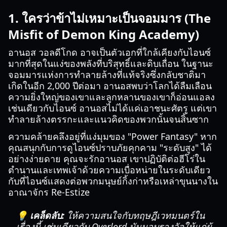
1. ใครว่าข้าไม่เหมาะเป็นจอมมาร (The
Misfit of Demon King Academy)
อานอส วอลดีโกด อาจเป็นตัวเอกที่ใกล้เคียงกับไอนซ์
มากที่สุดในแง่ของพลังที่บริสุทธิ์และดิบเถื่อน ในฐานะ
จอมมารแห่งการทำลายล้างที่แท้จริงซึ่งกลับชาติมา
เกิดในอีก 2,000 ปีต่อมา อานอสพบว่าโลกได้ลืมเลือน
ความยิ่งใหญ่ของเขาและลูกหลานของเขาก็อ่อนแอลง
เช่นเดียวกับไอนซ์ อานอสไม่ได้แค่เอาชนะศัตรู แต่เขา
ทำลายล้างตรรกะและแนวคิดของพวกนั้นจนสิ้นซาก
ความคล้ายคลึงอยู่ที่แง่มุมของ "Power Fantasy" หาก
คุณสนุกกับการดูไอนซ์ปราบภัยคุกคาม "ระดับสูง" ได้
อย่างง่ายดาย คุณจะรักอานอส เขาปฏิบัติต่อฮีโร่ใน
ตำนานและเทพเจ้าด้วยความเบื่อหน่ายในระดับเดียว
กับที่ไอนซ์แสดงต่อพวกมนุษย์กิ้งก่าหรือเหล่าขุนนางใน
อาณาจักร Re-Estize
💡 เคล็ดลับ:
ให้ความสนใจกับทฤษฎีเวทมนตร์ใน
เรื่องนี้ เช่นเดียวกับ Overlord มันมอบรางวัลให้แก่ผู้