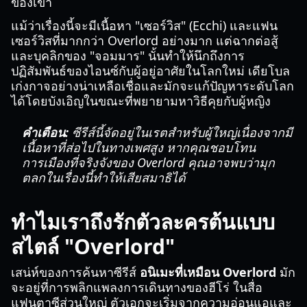
ของเขา
แม้ว่าเรื่องนี้จะมีเนื้อหา "เซอร์วิส" (Ecchi) และแฟน
เซอร์วิสที่มากกว่า Overlord อย่างมาก แต่ฉากต่อสู้
และบุคลิกของ "จอมมาร" นั้นทำให้นึกถึงการ
ปฏิสัมพันธ์ของไอนซ์กับผู้อยู่อาศัยในโลกใหม่ เดียโบล
เก่งกาจอย่างน่าเหลือเชื่อและมักจะแก้ปัญหาระดับโลก
ได้โดยบังเอิญในขณะที่พยายามหาวิธีคุยกับผู้หญิง
คำเตือน:
ซีรีส์นี้จัดอยู่ในเรตสำหรับผู้ใหญ่เนื่องจากมี
เนื้อหาที่ส่อไปในทางเพศสูง หากคุณชอบโทน
การเมืองที่จริงจังของ Overlord คุณอาจพบว่ามุก
ตลกในเรื่องนี้ทำให้เสียสมาธิได้
ทำไมเราถึงรักตัวละครต้นแบบ
สไตล์ "Overlord"
เสน่ห์ของการค้นหาซีรีส์
อนิเมะที่เหมือน Overlord
มัก
จะอยู่ที่การพลิกแพลงการเดินทางของฮีโร่ ในสื่อ
แฟนตาซีส่วนใหญ่ ตัวเอกจะเริ่มจากความอ่อนแอและ