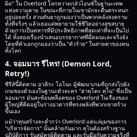
ผิด" ใน Overlord โลกหวาดกลัวไอนซ์ในฐานะเทพ
แห่งความตาย ในขณะที่ภายในเขามักจะตื่นตระหนก
อยู่บ่อยครั้ง ส่วนทันยาถูกมองว่าเป็นพวกคลั่งสงคราม
ทั้งที่จริงๆ แล้วเธอแค่พยายามใช้ชีวิตอย่างสุขสบาย
ด้วยการเป็นทหารที่มีประสิทธิภาพที่สุดเท่าที่จะเป็นไป
ได้ ทั้งสองเรื่องนำเสนอบรรยากาศที่มืดมนและจริงจัง
โดยที่ตัวเอกถูกมองว่าเป็น "ตัวร้าย" ในสายตาของคน
ทั้งโลก
4. จอมมาร รีไทร! (Demon Lord,
Retry!)
ซีรีส์นี้ติดตาม อาคิระ โอโนะ ผู้พัฒนาเกมที่ถูกส่งไปยัง
เกมของตัวเองในฐานะตัวละคร "ฮาคุโตะ คุไน" ซึ่งเป็น
จอมมาร มันสะท้อนพล็อตของ Overlord ในเรื่องของ
ผู้ใหญ่ที่ติดอยู่ในร่างอวตารที่ทรงพลังที่พวกเขาสร้าง
ขึ้นเอง
แม้ว่าทุนสร้างจะต่ำกว่า Overlord แต่แง่มุมของการ
"บริหารจัดการ" นั้นคล้ายกันมาก คุไนต้องสร้างฐาน
ปฏิบัติการ รับสมัครผู้ติดตาม และรับมือกับความจริงที่