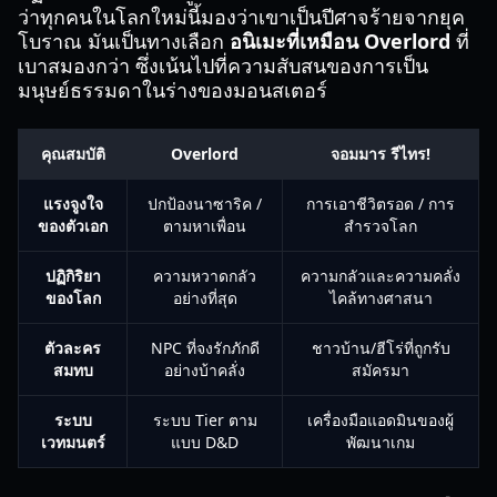
ว่าทุกคนในโลกใหม่นี้มองว่าเขาเป็นปีศาจร้ายจากยุค
โบราณ มันเป็นทางเลือก
อนิเมะที่เหมือน Overlord
ที่
เบาสมองกว่า ซึ่งเน้นไปที่ความสับสนของการเป็น
มนุษย์ธรรมดาในร่างของมอนสเตอร์
คุณสมบัติ
Overlord
จอมมาร รีไทร!
แรงจูงใจ
ปกป้องนาซาริค /
การเอาชีวิตรอด / การ
ของตัวเอก
ตามหาเพื่อน
สำรวจโลก
ปฏิกิริยา
ความหวาดกลัว
ความกลัวและความคลั่ง
ของโลก
อย่างที่สุด
ไคล้ทางศาสนา
ตัวละคร
NPC ที่จงรักภักดี
ชาวบ้าน/ฮีโร่ที่ถูกรับ
สมทบ
อย่างบ้าคลั่ง
สมัครมา
ระบบ
ระบบ Tier ตาม
เครื่องมือแอดมินของผู้
เวทมนตร์
แบบ D&D
พัฒนาเกม