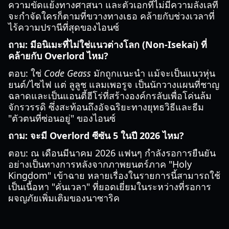
ความขัดแย้งทางศาสนา และตัวเอกที่ไม่มีความลังเลที่
จะกำจัดใครก็ตามที่ขวางทางเธอ คล้ายกับช่วงเวลาที่
ไร้ความปรานีที่สุดของไอนซ์
ถาม: มีอนิเมะที่ไม่ใช่แนวต่างโลก (Non-Isekai) ที่
คล้ายกับ Overlord ไหม?
ตอบ: ใช่
Code Geass
มักถูกแนะนำ แม้จะเป็นแนวหุ่น
ยนต์/ไซไฟ แต่ ลูลูช แลมเพอรูจ เป็นนักวางแผนที่ชาญ
ฉลาดและเป็นแอนตี้ฮีโร่ที่สร้างองค์กรลับเพื่อโค่นล้ม
จักรวรรดิ ซึ่งสะท้อนถึงอัจฉริยะทางยุทธวิธีและธีม
"ตัวตนที่ซ่อนอยู่" ของไอนซ์
ถาม: จะมี Overlord ซีซัน 5 ในปี 2026 ไหม?
ตอบ: ณ เดือนมีนาคม 2026 แฟนๆ กำลังรอการยืนยัน
อย่างเป็นทางการหลังจากภาพยนตร์ภาค "Holy
Kingdom" เข้าฉาย หลายเรื่องในรายการนี้สามารถใช้
เป็นเนื้อหา "คั่นเวลา" ที่ยอดเยี่ยมในระหว่างที่รอการ
ผจญภัยเพิ่มเติมของนาซาริค