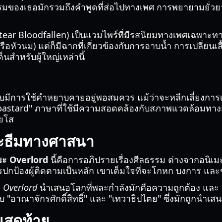
ของเธอมักรวมถึงคำพูดที่ส่อไปทางเพศ การพยายามยั่วยวน
ltear Bloodfallen) เป็นแวมไพร์ที่มีรสนิยมทางเพศเฉพาะทาง
อหัวนม) แต่ก็มีฉากที่เกี่ยวข้องกับการอาบน้ำ การเปลี่ยนเ
สำหรับผู้ใหญ่เหล่านี้
บับมีการใช้คำหยาบคายอยู่พอสมควร แม้ว่าจะหลีกเลี่ยงกา
และ "bastard" ภาษาที่ใช้มีความสอดคล้องกับสภาพแวดล้อมท
งยโส
ะธีมทางศาสนา
เมะ Overlord
นี้คือการอภิปรายเรื่องศีลธรรม ต่างจากอนิเมะ
ป้องผู้ติดตามเป็นหลัก เขาเต็มใจที่จะโกหก บงการ และฆ
ง
Overlord
นำเสนอโลกที่พละกำลังมักคือความถูกต้อง และ "ฮ
บ "อาณาจักรศักดิ์สิทธิ์" และ "เทวาธิปไตย" ซึ่งมักถูกนำเส
สุดท้าย