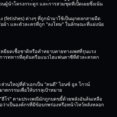
ผู้นำโครงกระดูก และการสวมชุดที่เปิดเผยซึ่งเน้น
 (fetishes) ต่างๆ ที่ถูกนำมาใช้เป็นมุกตลกสายมืด
สื้อผ้า และตัวละครที่ถูก "ลงโทษ" ในลักษณะที่แฝงนัย
รเหยียดเชื้อชาติหรือคำหยาบคายทางเพศที่รุนแรง
างการทหารที่ดุดันหรือแนวไฮแฟนตาซีที่ตัวละครตก
ส่วนใหญ่ที่ตัวเอกเป็น "คนดี" ไอนซ์ อูล โกวน์
าตกรรมเพื่อให้บรรลุเป้าหมาย
ีโร่" ตามประเพณีมักถูกบดขยี้ด้วยพลังอันล้นเหลือ
นอว่าเป็นองค์กรที่มีข้อบกพร่องหรือหน้าไหว้หลังหลอก