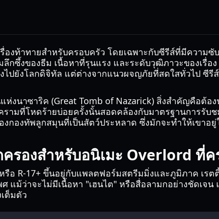
องท้าทายสำหรับครอบครัว โดยเฉพาะกับซีรีส์ที่มีความซั
กซึ้งของธีม เนื้อหาที่รุนแรง และระดับวุฒิภาวะของเรื่อง เม
ส่งไปยังโลกดิจิทัล แต่ต่างจากแนวผจญภัยที่สดใสทั่วไป ซีรีส์
านแห่งนาซาริค (Great Tomb of Nazarick) สิ่งสำคัญคือต้อ
มที่โหดร้ายบ่อยครั้งนั้นสอดคล้องกับมาตรฐานการรับชม
งกองทัพลูกสมุนที่เป็นสัตว์ประหลาด ซึ่งมักจะทำให้เขาอยู
้ปกครองสำหรับอนิเมะ Overlord ที่
หรือ R-17+ ขึ้นอยู่กับแพลตฟอร์มสตรีมมิ่งและภูมิภาค เรตติ
ศ แม้ว่าจะไม่มีเนื้อหา "เฮนไต" หรือสื่อลามกอย่างชัดเจ
งเต็มตัว