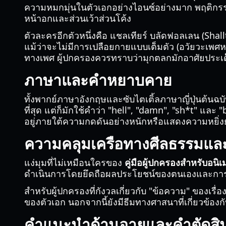
ความหมกมุ่นในตัวเอกอย่างไอนซ์อย่างมาก พฤติกรรม
หน้าอกและส่วนเว้าส่วนโค้ง
ตัวละครอีกตัวหนึ่งคือ แชลเทียร์ บลัดฟอลเลน (Shal
แม้ว่าจะไม่มีการเปลือยกายแบบเต็มตัว (อวัยวะเพศหรื
ทางเพศ ผู้ปกครองควรทราบว่ามุกตลกมักอาศัยประเด็น
ภาษาและคำหยาบคาย
ทั้งพากย์ภาษาอังกฤษและซับไตเติ้ลภาษาญี่ปุ่นต้นฉ
ที่สุด แต่ก็มักใช้คำว่า "hell", "damn", "sh*t" 
อยู่ภายใต้ความกดดันอย่างหนักหรือแสดงความหยิ่
ความคลุมเครือทางศีลธรรมแล
แง่มุมที่ไม่เหมือนใครของ
คู่มือผู้ปกครองสำหรับอนิ
ดำเนินการโดยยึดถือผลประโยชน์ของตนเองและการปก
สำหรับผู้ปกครองที่กังวลเกี่ยวกับ "ข้อความ" ของเรื่อ
ของตัวเอก นอกจากนี้ยังมีธีมทางศาสนาที่เกี่ยวข้องกั
คำแนะนำด้านอายุและคำตัดสิน