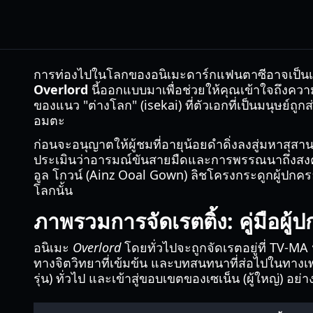
การท่องไปในโลกของอนิเมะดาร์กแฟนตาซีอาจเป็นเรื่
Overlord
นี้ออกแบบมาเพื่อช่วยให้คุณเข้าใจถึงความลึ
ของแนว "ต่างโลก" (isekai) ที่ตัวเอกที่เป็นมนุษย์ถูก
อมตะ
ก่อนจะอนุญาตให้ผู้ชมที่อายุน้อยดำดิ่งลงสู่มหาสุส
ประเมินว่าอารมณ์ขันสายมืดและการพรรณนาถึงสงครา
อูล โกวน์ (Ainz Ooal Gown) ลิชโครงกระดูกผู้ปกครอ
โลกนั้น
ภาพรวมการจัดเรตติ้ง: คู่มือผู
อนิเมะ
Overlord
โดยทั่วไปจะถูกจัดเรตอยู่ที่ TV-MA 
ทางจิตวิทยาที่เข้มข้น และบทสนทนาที่ส่อไปในทางเพ
รุ่น) ทั่วไป และเข้าสู่ขอบเขตของเซเน็น (ผู้ใหญ่) อย่า