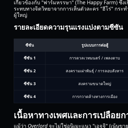
เกี่ยวข้องกับ "ฟาร์มหรรษา" (The Happy Farm) ซึ่งเ
ระทบทางจิตวิทยาจากการเห็นตัวละคร "ฮีโร่" กระทำกา
ผู้ใหญ่
รายละเอียดความรุนแรงแบ่งตามซีซัน
ซีซัน
รูปแบบการต่อสู้
ซีซัน 1
การดวลเวทมนตร์ / เพลงดาบ
ซีซัน 2
สงครามเผ่าพันธุ์ / การลอบสังหาร
ซีซัน 3
สงครามขนาดใหญ่
ซีซัน 4
การกวาดล้างทางการเมือง
เนื้อหาทางเพศและการเปลือยก
แม้ว่า
Overlord
จะไม่ใช่อนิเมะแนว "เอจจิ" (เน้นขายเซ