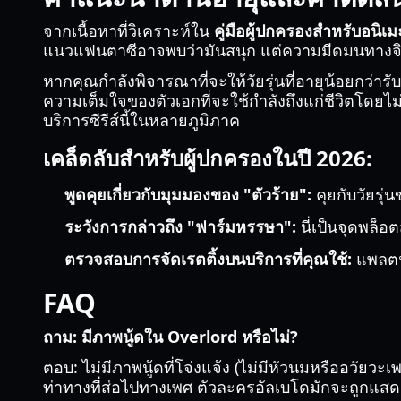
จากเนื้อหาที่วิเคราะห์ใน
คู่มือผู้ปกครองสำหรับอนิเ
แนวแฟนตาซีอาจพบว่ามันสนุก แต่ความมืดมนทางจิตวิ
หากคุณกำลังพิจารณาที่จะให้วัยรุ่นที่อายุน้อยก
ความเต็มใจของตัวเอกที่จะใช้กำลังถึงแก่ชีวิตโดยไม่ล
บริการซีรีส์นี้ในหลายภูมิภาค
เคล็ดลับสำหรับผู้ปกครองในปี 2026:
พูดคุยเกี่ยวกับมุมมองของ "ตัวร้าย":
คุยกับวัยรุ่
ระวังการกล่าวถึง "ฟาร์มหรรษา":
นี่เป็นจุดพล็อต
ตรวจสอบการจัดเรตติ้งบนบริการที่คุณใช้:
แพลตฟอ
FAQ
ถาม: มีภาพนู้ดใน Overlord หรือไม่?
ตอบ: ไม่มีภาพนู้ดที่โจ่งแจ้ง (ไม่มีหัวนมหรืออวัยวะเ
ท่าทางที่ส่อไปทางเพศ ตัวละครอัลเบโดมักจะถูกแส