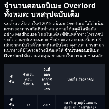
จำนวนตอนอนิเมะ Overlord
ทั้งหมด: บทสรุปฉบับเต็ม
นับตั้งแต่เปิดตัวในปี 2015 อนิเมะ Overlord ได้ดำเนิน
ตามวงจรการผลิตที่สม่ำเสมอภายใต้สตูดิโอชื่อดัง
อย่าง Madhouse โดยในแต่ละซีซันหลักทางโทรทัศน์
จะยึดตามรูปแบบเฉพาะ ซึ่งมักจะครอบคลุมเนื้อหา 3
เล่มจากฉบับไลท์โนเวลต้นฉบับโดย คุงาเนะ มารุยามา
แนวทางที่มีโครงสร้างนี้ส่งผลให้
จำนวนตอนอนิเมะ
Overlord
มีความสมดุลอย่างมากในการฉายช่วงหลัก
วันที่
จำนวน
ออก
ซี
ตอน
อากาศ
บทเนื้อเรื่องสำคัญ
ซัน
ทั้งหมด
ครั้ง
แรก
ซี
มหาวีรบุรุษผู้เป็นอมตะ,
ซัน
13
2015
อัศวินดำ, วัลคีรีสีเลือด