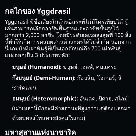
กลไกของ Yggdrasil
Yggdrasil มีชื่อเสียงในด้านอิสระที่ไม่มีใครเทียบได้ ผู้
เล่นสามารถเลือกอาชีพพื้นฐานและอาชีพขั้นสูงได้
มากกว่า 2,000 อาชีพ โดยมีระดับเลเวลสูงสุดที่ 100 สิ่ง
นี้ทำให้เกิดการผสมผสานตัวละครได้ไม่จำกัด นอกจาก
นี้ เกมยังมีเผ่าพันธุ์ที่เป็นเอกลักษณ์ถึง 700 เผ่าพันธุ์
แบ่งออกเป็น 3 ประเภทหลัก:
มนุษย์ (Humanoid):
มนุษย์, เอลฟ์, คนแคระ
กึ่งมนุษย์ (Demi-Human):
ก๊อบลิน, โอเกอร์, ลิ
ซาร์ดแมน
อมนุษย์ (Heteromorphic):
อันเดด, ปีศาจ, สไลม์
(เผ่าเหล่านี้มักจะมีค่าสถานะที่สูงกว่าแต่ต้องแลกมา
ด้วยบทลงโทษทางสังคมในเกม)
มหาสุสานแห่งนาซาริค