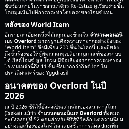
ซับซ้อนภายในราชอาณาจักร Re-Estize ดูเรียบง่ายขึ้น
โดยมุ่งเน้นไปที่การกระทำโดยตรงของไอนซ์แทน
พลังของ World Item
อีกรายละเอียดหนึ่งที่มักถูกมองข้ามใน
จำนวนตอนอนิ
เมะ Overlord
มาตรฐานคือความหายากอย่างยิ่งของ
"World Item" ซึ่งมีเพียง 200 ชิ้นในโลกนี้ และมีพลัง
ถึงขั้นร้องขอให้ผู้พัฒนาเกมเปลี่ยนกฎเกณฑ์ของระบบ
ได้ กิลด์ไอนซ์ อูล โกวน มีชื่อเสียงจากการครอบครอง
ไอเทมเหล่านี้ถึง 11 ชิ้น ซึ่งมากกว่ากิลด์ใดๆ ใน
ประวัติศาสตร์ของ Yggdrasil
อนาคตของ Overlord ในปี
2026
ณ ปี 2026 ซีรีส์นี้ยังคงเป็นเสาหลักของแนวต่างโลก
(Isekai) แม้ว่า
จำนวนตอนอนิเมะ Overlord
ทั้งหมด
จะยังคงอยู่ที่ 52 ตอนสำหรับซีรีส์ทีวีหลัก แต่ความนิยม
อย่างต่อเนื่องของไลท์โนเวลบ่งชี้ว่าการดัดแปลงเพิ่ม