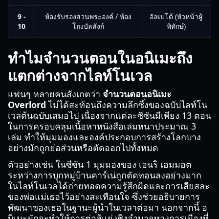
9 -
ห้องรับรองส่วนพระองค์ / ห้อง
อัลเบโด้ (หัวหน้าผู้
10
โถงบัลลังก์
พิทักษ์)
ทำไมจำนวนตอนในอนิเมะถึง
แตกต่างจากไลท์โนเวล
แฟนๆ หลายคนสังเกตว่า
จำนวนตอนอนิเมะ
Overlord
ไม่ได้สะท้อนถึงความลึกซึ้งของฉบับไลท์โน
เวลต้นฉบับเสมอไป เนื่องจากแต่ละซีซันมีเพียง 13 ตอน
ในการครอบคลุมเนื้อหาหนังสือเล่มหนาประมาณ 3
เล่ม ทำให้มุมมองและองค์ประกอบการสร้างโลกบาง
อย่างมักถูกย่อส่วนหรือตัดออกไปทั้งหมด
ตัวอย่างเช่น ในซีซัน 1 มุมมองของ เอนริ เอมมอต
ระหว่างการบุกหมู่บ้านคาร์เน่ถูกตัดทอนลงอย่างมาก
ในไลท์โนเวลได้ถ่ายทอดความรู้สึกผิดและการเสียสละ
ของพ่อแม่เธอไว้อย่างสะเทือนใจ ซึ่งช่วยอธิบายการ
พัฒนาของเธอในฐานะผู้นำในเวลาต่อมา นอกจากนี้ อ
นิเมะมักจะทำให้การต่อสู้แย่งชิงอำนาจทางการเมืองที่