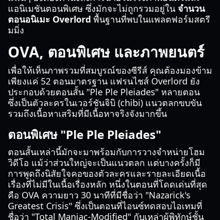
แอนิเมชันตอนพิเศษ ซึ่งมักจะไม่ถูกรวมอยู่ใน
จำนวน
ตอนอนิเมะ Overlord
พื้นฐานที่พบในแพลตฟอร์มสตรี
มมิ่ง
OVA, ตอนพิเศษ และภาพยนตร์
เพื่อให้เห็นภาพรวมที่สมบูรณ์ของซีรีส์ คุณต้องมองข้าม
เพียงแค่ 52 ตอนมาตรฐาน แฟรนไชส์ Overlord ยัง
ประกอบด้วยตอนสั้น "Ple Ple Pleiades" หลายตอน
ซึ่งเป็นตัวละครในเวอร์ชันจิบิ (chibi) แนวตลกขบขัน
รวมถึงเนื้อหาเสริมที่มีเนื้อหาจริงจังมากขึ้น
ตอนพิเศษ "Ple Ple Pleiades"
ตอนสั้นเหล่านี้มักจะมาพร้อมกับการวางจำหน่ายโฮม
วิดีโอ แม้ว่าส่วนใหญ่จะเป็นแนวตลก แต่บางครั้งก็มี
การพูดถึงนิสัยใจคอของตัวละครและรายละเอียดเนื้อ
เรื่องที่ไม่มีในเนื้อเรื่องหลัก หนึ่งในตอนที่โดดเด่นที่สุด
คือ OVA ความยาว 30 นาทีที่มีชื่อว่า "Nazarick's
Greatest Crisis" ซึ่งเป็นตอนที่ไอนซ์ทดสอบไอเทมที่
ชื่อว่า "Total Maniac-Modified" กับเหล่าผู้พิทักษ์ชั้น