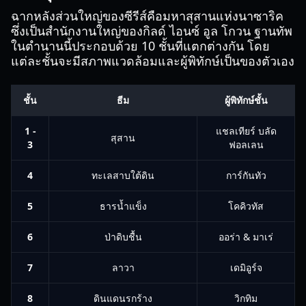
ฉากหลังส่วนใหญ่ของซีรีส์คือมหาสุสานแห่งนาซาริค
ซึ่งเป็นสำนักงานใหญ่ของกิลด์ ไอนซ์ อูล โกวน ฐานทัพ
ในตำนานนี้ประกอบด้วย 10 ชั้นที่แตกต่างกัน โดย
แต่ละชั้นจะมีสภาพแวดล้อมและผู้พิทักษ์เป็นของตัวเอง
ชั้น
ธีม
ผู้พิทักษ์ชั้น
1 -
แชลเทียร์ บลัด
สุสาน
3
ฟอลเลน
4
ทะเลสาบใต้ดิน
การ์กันทัว
5
ธารน้ำแข็ง
โคคิวทัส
6
ป่าดิบชื้น
ออร่า & มาเร่
7
ลาวา
เดมิอูร์จ
8
ดินแดนรกร้าง
วิกทิม