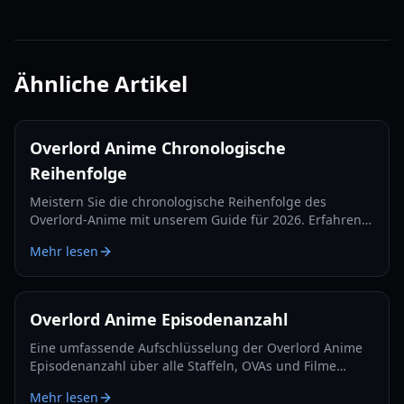
Ähnliche Artikel
Overlord Anime Chronologische
Reihenfolge
Meistern Sie die chronologische Reihenfolge des
Overlord-Anime mit unserem Guide für 2026. Erfahren
Sie, wo der Sacred Kingdom Film hineinpasst und wie
Mehr lesen
Sie die Reise von Ainz Ooal Gown verfolgen können.
Overlord Anime Episodenanzahl
Eine umfassende Aufschlüsselung der Overlord Anime
Episodenanzahl über alle Staffeln, OVAs und Filme
hinweg. Bleiben Sie auf dem Laufenden mit der
Mehr lesen
vollständigen Nazarick-Reihenfolge im Jahr 2026.