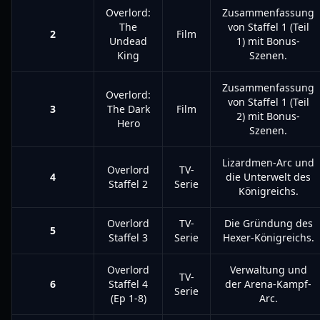
Overlord:
Zusammenfassung
The
von Staffel 1 (Teil
2
Film
Undead
1) mit Bonus-
King
Szenen.
Zusammenfassung
Overlord:
von Staffel 1 (Teil
3
The Dark
Film
2) mit Bonus-
Hero
Szenen.
Lizardmen-Arc und
Overlord
TV-
4
die Unterwelt des
Staffel 2
Serie
Königreichs.
Overlord
TV-
Die Gründung des
5
Staffel 3
Serie
Hexer-Königreichs.
Overlord
Verwaltung und
TV-
6
Staffel 4
der Arena-Kampf-
Serie
(Ep 1-8)
Arc.